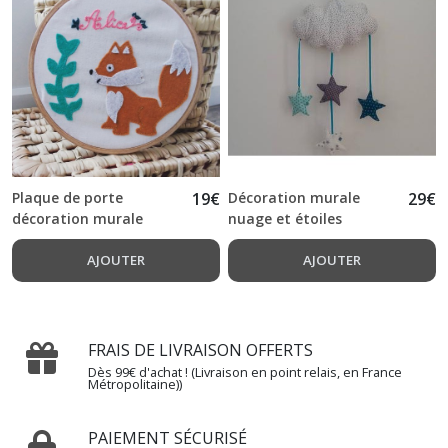
de
porte
(2)
Coussin
veilleuse
(1)
Plaque de porte
19
€
Décoration murale
29
€
Afficher
décoration murale
nuage et étoiles
les
renard avec prénom
résultats
brodé
AJOUTER
AJOUTER
FRAIS DE LIVRAISON OFFERTS
Dès 99€ d'achat ! (Livraison en point relais, en France
Métropolitaine))
PAIEMENT SÉCURISÉ