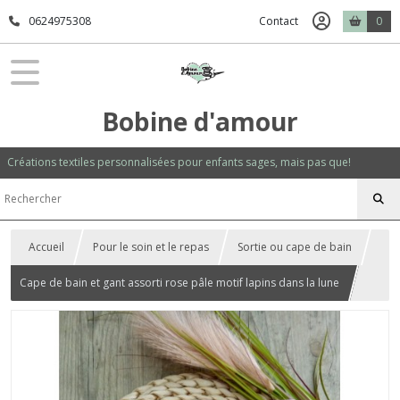
0624975308
Contact
0
Bobine d'amour
Créations textiles personnalisées pour enfants sages, mais pas que!
Accueil
Pour le soin et le repas
Sortie ou cape de bain
Cape de bain et gant assorti rose pâle motif lapins dans la lune