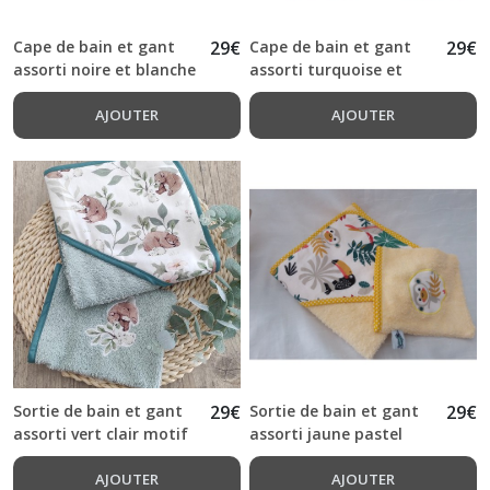
Cape de bain et gant
29
€
Cape de bain et gant
29
€
assorti noire et blanche
assorti turquoise et
motif pandas
motif baleines
AJOUTER
AJOUTER
Sortie de bain et gant
29
€
Sortie de bain et gant
29
€
assorti vert clair motif
assorti jaune pastel
oursons
motif animaux
AJOUTER
exotiques
AJOUTER