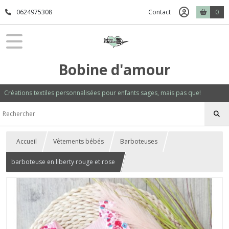
0624975308
Contact
0
Bobine d'amour
Créations textiles personnalisées pour enfants sages, mais pas que!
Accueil
Vêtements bébés
Barboteuses
barboteuse en liberty rouge et rose