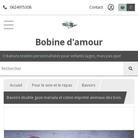
0624975308
Contact
0
Bobine d'amour
Créations textiles personnalisées pour enfants sages, mais pas que!
Accueil
Pour le soin et le repas
Bavoirs
Bavoirs double gaze marsala et coton imprimé animaux des bois