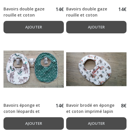
Bavoirs double gaze
14
€
Bavoirs double gaze
14
€
rouille et coton
rouille et coton
imprimé koala
imprimé zèbre
AJOUTER
AJOUTER
Bavoirs éponge et
14
€
Bavoir brodé en éponge
8
€
coton léopards et
et coton imprimé lapin
triangles
ton rouille et taupe
AJOUTER
AJOUTER